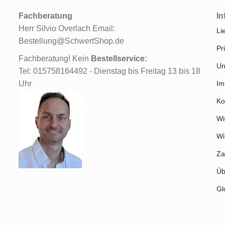
Fachberatung
In
Herr Silvio Overlach Email:
Li
Bestellung@SchwertShop.de
Pr
Fachberatung! Kein
Bestellservice:
Un
Tel: 015758164492 - Dienstag bis Freitag 13 bis 18
Uhr
Im
Ko
Wi
Wi
Za
Üb
Gl