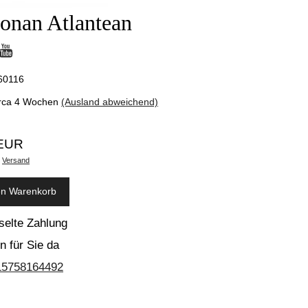
onan Atlantean
60116
irca 4 Wochen
(Ausland abweichend)
 EUR
.
Versand
en Warenkorb
selte Zahlung
n für Sie da
15758164492