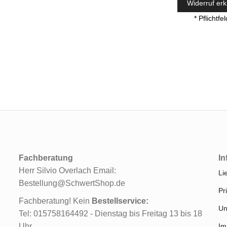
Widerruf erk
* Pflichtfe
Fachberatung
In
Herr Silvio Overlach Email:
Li
Bestellung@SchwertShop.de
Pr
Fachberatung! Kein
Bestellservice:
Un
Tel: 015758164492 - Dienstag bis Freitag 13 bis 18
Uhr
Im