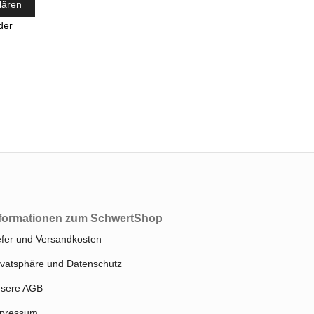
lären
lder
formationen zum SchwertShop
efer und Versandkosten
ivatsphäre und Datenschutz
sere AGB
pressum