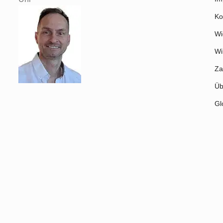
Ko
Wi
Wi
Za
Üb
Gl