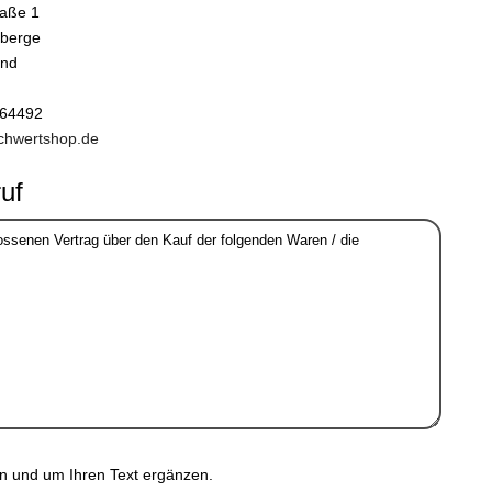
raße 1
nberge
and
164492
chwertshop.de
uf
en und um Ihren Text ergänzen.