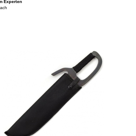
m Experten
lach