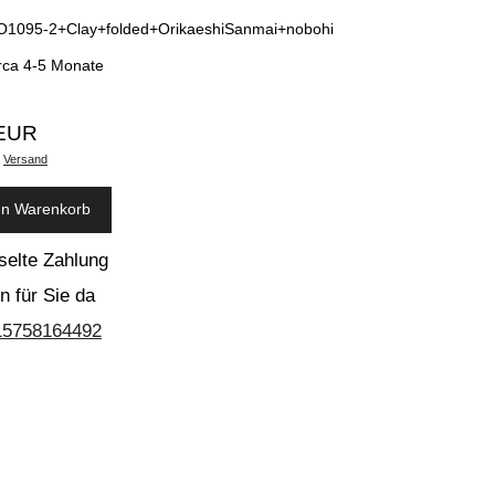
O1095-2+Clay+folded+OrikaeshiSanmai+nobohi
irca 4-5 Monate
 EUR
.
Versand
en Warenkorb
selte Zahlung
n für Sie da
15758164492