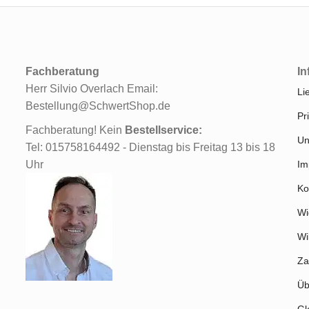
Fachberatung
In
Herr Silvio Overlach Email:
Li
Bestellung@SchwertShop.de
Pr
Fachberatung! Kein
Bestellservice:
Un
Tel: 015758164492 - Dienstag bis Freitag 13 bis 18
Uhr
Im
Ko
Wi
Wi
Za
Üb