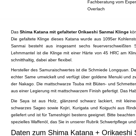
Fachberatung vom Expert
Overlach
Das
Shima Katana mit gefalteter Orikaeshi Sanmai Klinge
kön
Die gefaltete Klinge dieses Katana wurde aus 1095er Kohlensto
Sanmai besteht aus insgesamt sechs feuerverschweißten St
Lehmmantel ist die Klinge mit einer Härte von 45 HRC am Kl
schnitthaltig, dabei aber flexibel.
Hersteller des Samuraischwertes ist die Schmiede Longquan. De
echter Same umwickelt und verfügt über goldene Menuki und zw
der Nakago. Die mattschwarze Tsuba mit Blüten- und Schmetterl
aus einer Legierung mit mattschwarzem Finish gefertigt. Das Hab
Die Saya ist aus Holz, glänzend schwarz lackiert, mit klein
schwarzes Sageo sowie Kojiri, Kurigata und Koiguchi aus Rinde
geliefert und ist für Tameshigiri bestens geeignet. Bitte beacht
spezielles Waffenöl, das Sie in unserer Rubrik Schwertpflege 
Daten zum Shima Katana + Orikaeshi S