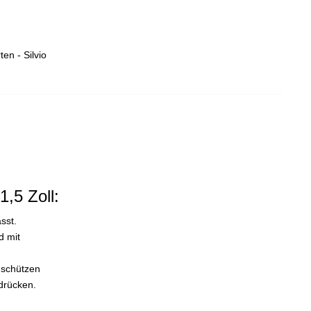
en - Silvio
,5 Zoll:
sst.
d mit
dschützen
drücken.