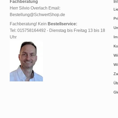
Fachberatung
In
Herr Silvio Overlach Email:
Li
Bestellung@SchwertShop.de
Pr
Fachberatung! Kein
Bestellservice:
Un
Tel: 015758164492 - Dienstag bis Freitag 13 bis 18
Uhr
Im
Ko
Wi
Wi
Za
Üb
Gl