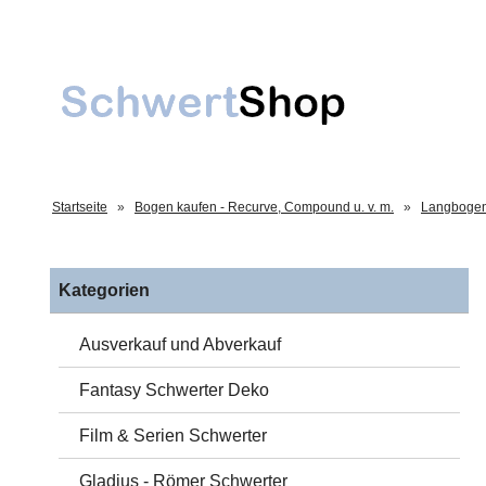
Startseite
»
Bogen kaufen - Recurve, Compound u. v. m.
»
Langbogen 
Kategorien
Ausverkauf und Abverkauf
Fantasy Schwerter Deko
Film & Serien Schwerter
Gladius - Römer Schwerter