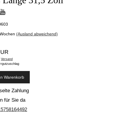
 Länge 31,5 Zoll
0603
 Wochen
(Ausland abweichend)
EUR
.
Versand
rrgutzuschlag
en Warenkorb
selte Zahlung
n für Sie da
15758164492