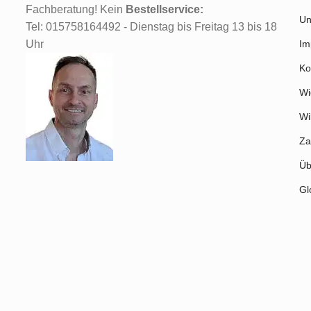
Fachberatung! Kein
Bestellservice:
Un
Tel: 015758164492 - Dienstag bis Freitag 13 bis 18
Uhr
Im
Ko
Wi
Wi
Za
Üb
Gl