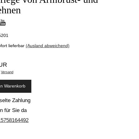
ehnen
5201
fort lieferbar
(Ausland abweichend)
EUR
.
Versand
en Warenkorb
selte Zahlung
n für Sie da
15758164492