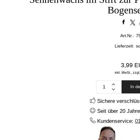
Bogens
Art.Nr.:
7
Lieferzeit:
so
3,99 
inkl. MwSt.,
zzgl
In d
Sichere verschlüs
Seit über 20 Jahre
Kundenservice:
0