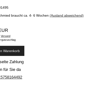
01495
chmied braucht ca. 4- 6 Wochen
(Ausland abweichend)
 EUR
.
Versand
rrgutzuschlag
en Warenkorb
selte Zahlung
n für Sie da
15758164492