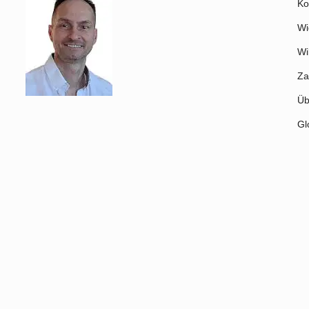
Ko
Wi
Wi
Za
Üb
Gl